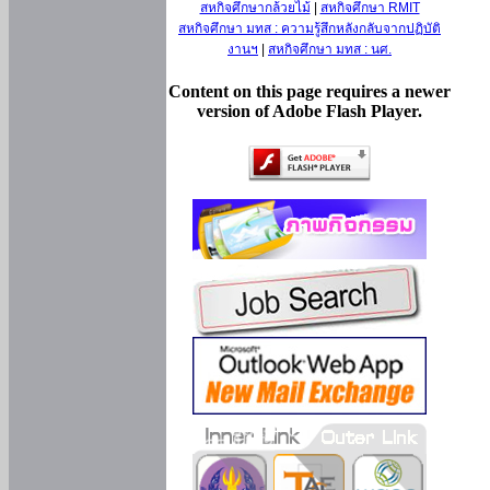
สหกิจศึกษากล้วยไม้
|
สหกิจศึกษา RMIT
สหกิจศึกษา มทส : ความรู้สึกหลังกลับจากปฏิบัติ
งานฯ
|
สหกิจศึกษา มทส : นศ.
Content on this page requires a newer
version of Adobe Flash Player.