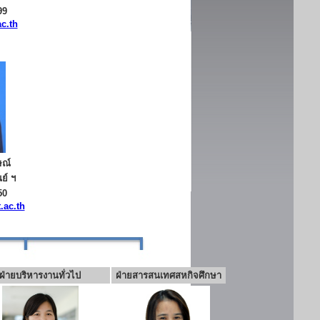
99
c.th
ษณ์
ย์ ฯ
50
.ac.th
ฝ่ายบริหารงานทั่วไป
ฝ่ายสารสนเทศสหกิจศึกษา