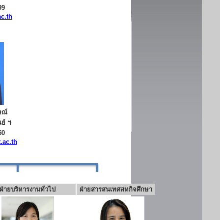
99
c.th
ษณ์
ย์ ฯ
50
.ac.th
ฝ่ายบริหารงานทั่วไป
ฝ่ายสารสนเทศสหกิจศึกษา