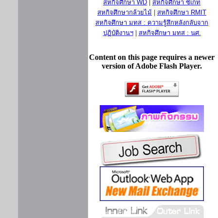
สหกิจศึกษา WD
|
สหกิจศึกษา ซีเกท
สหกิจศึกษากล้วยไม้
|
สหกิจศึกษา RMIT
สหกิจศึกษา มทส : ความรู้สึกหลังกลับจาก
ปฏิบัติงานฯ
|
สหกิจศึกษา มทส : นศ.
Content on this page requires a newer
version of Adobe Flash Player.