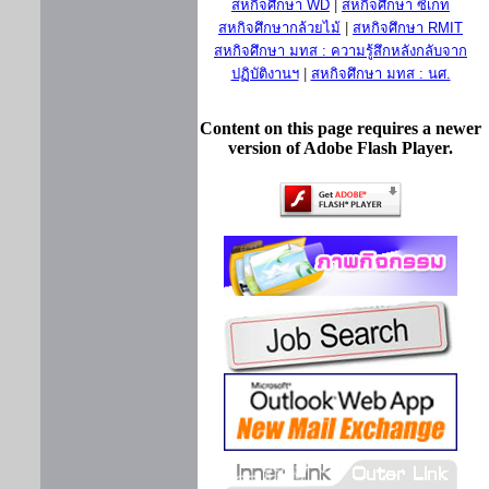
สหกิจศึกษา WD
|
สหกิจศึกษา ซีเกท
สหกิจศึกษากล้วยไม้
|
สหกิจศึกษา RMIT
สหกิจศึกษา มทส : ความรู้สึกหลังกลับจาก
ปฏิบัติงานฯ
|
สหกิจศึกษา มทส : นศ.
Content on this page requires a newer
version of Adobe Flash Player.