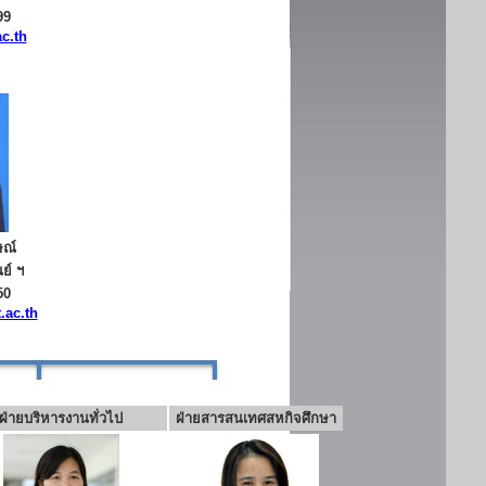
99
c.th
ษณ์
ย์ ฯ
50
.ac.th
ฝ่ายบริหารงานทั่วไป
ฝ่ายสารสนเทศสหกิจศึกษา