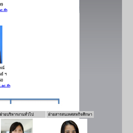
99
c.th
ษณ์
ย์ ฯ
50
.ac.th
ฝ่ายบริหารงานทั่วไป
ฝ่ายสารสนเทศสหกิจศึกษา