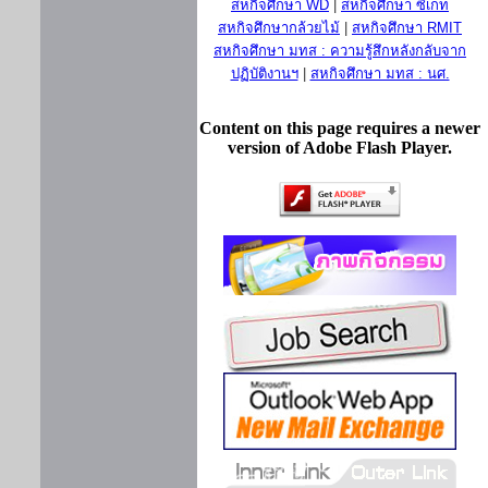
สหกิจศึกษา WD
|
สหกิจศึกษา ซีเกท
สหกิจศึกษากล้วยไม้
|
สหกิจศึกษา RMIT
สหกิจศึกษา มทส : ความรู้สึกหลังกลับจาก
ปฏิบัติงานฯ
|
สหกิจศึกษา มทส : นศ.
Content on this page requires a newer
version of Adobe Flash Player.