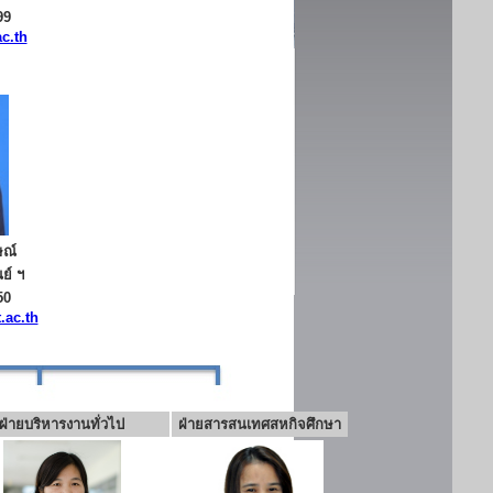
99
c.th
ษณ์
ย์ ฯ
50
.ac.th
ฝ่ายบริหารงานทั่วไป
ฝ่ายสารสนเทศสหกิจศึกษา