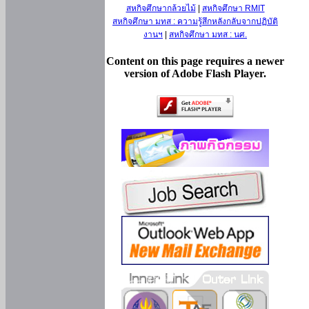
สหกิจศึกษากล้วยไม้
|
สหกิจศึกษา RMIT
สหกิจศึกษา มทส : ความรู้สึกหลังกลับจากปฏิบัติ
งานฯ
|
สหกิจศึกษา มทส : นศ.
Content on this page requires a newer
version of Adobe Flash Player.