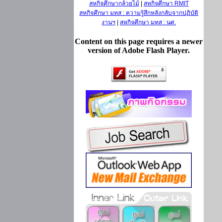
สหกิจศึกษากล้วยไม้
|
สหกิจศึกษา RMIT
สหกิจศึกษา มทส : ความรู้สึกหลังกลับจากปฏิบัติ
งานฯ
|
สหกิจศึกษา มทส : นศ.
Content on this page requires a newer
version of Adobe Flash Player.