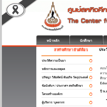
หน้าหลัก
นักศึกษา
ประว
สหกิจศึกษา ยินดีต้อนรับ
ประวัติความเป็นมา
มหาว
สอนใ
หลักการและเหตุผล
ความ
ปรัชญา วิสัยทัศน์ พันธกิจ วัตถุประสงค์
ศึกษ
Educ
ข้อบังคับฯ / ประกาศฯ สหกิจศึกษา
ปี พ.
โครงสร้างองค์กร
ผู้บริหาร / บุคลากร