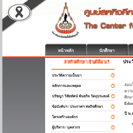
หน้าหลัก
นักศึกษา
ประว
สหกิจศึกษา ยินดีต้อนรับ
ประวัติความเป็นมา
มหาว
สอนใ
หลักการและเหตุผล
ความ
ปรัชญา วิสัยทัศน์ พันธกิจ วัตถุประสงค์
ศึกษ
Educ
ข้อบังคับฯ / ประกาศฯ สหกิจศึกษา
ปี พ.
โครงสร้างองค์กร
ผู้บริหาร / บุคลากร