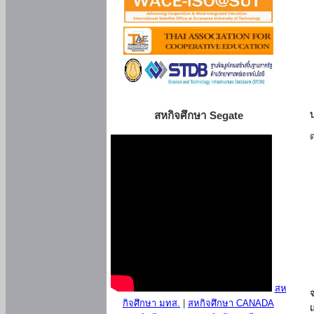
สหกิจศึกษา Segate
สห
กิจศึกษา มทส.
|
สหกิจศึกษา CANADA