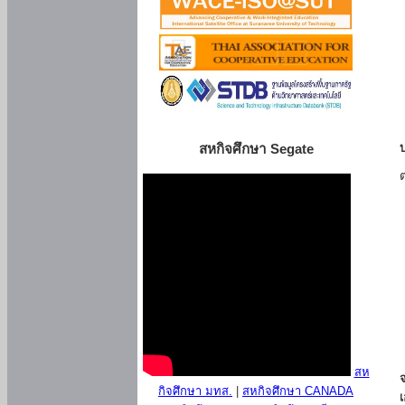
สหกิจศึกษา Segate
สห
กิจศึกษา มทส.
|
สหกิจศึกษา CANADA