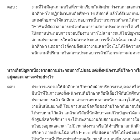
ตอบ :
งานที่ไม่มีคุณภาพหรือที่เรามักเรียกกันติดปากว่างานถ่ายเอก
นักศึกษาไปปฏิบัติงานสหกิจศึกษา 16 สัปดาห์ แล้วได้รับมอบห
แสดงศักยภาพให้สถานประกอบการเห็นว่าสามารถทำงานได้มากกว
วิชาชีพที่คิดว่าสามารถช่วยพัฒนางานสถานประกอบการได้ หรือ
ให้สถานประกอบการช่วยปรับงาน หากไม่สามารถแก้ไขปัญหาอะไ
สถานประกอบการใหม่ถ้าสถานประกอบการนั้นไม่เห็นความสำค
นักศึกษา แต่อย่างไรก็ตามถึงแม้ว่างานเหล่านี้จะไม่ได้ใช้ค
พนักงานที่ปรึกษาหรือสถานประกอบการถ้ามีโอกาสตามสมควร
หากเกิดปัญหาเนื่องจากสถานประกอบการไม่ยอมแต่งตั้งพนักงานที่ปรึกษา หรือแต่
อยู่ตลอดเวลาจะทำอย่างไร
ตอบ :
ประการแรกขอให้นักศึกษาปรึกษากับฝ่ายบริหารงานบุคคลหรื
มีหน้าที่ในการแต่งตั้งพนักงานที่ปรึกษาหรือพี่เลี้ยงให้กับนักศึ
ประกอบการแล้ว นักศึกษาสามารถทาบทามพนักงานอาวุโสที่อยู
งานนั้นเป็นอย่างดี โดยการเสนอชื่อหรือขอคำปรึกษากับฝ่ายบริหา
ได้ทาบทามไว้แล้ว แต่ถ้าสุดวิสัยที่นักศึกษาจะแก้ไขปัญหาได้ควร
ซึ่งศูนย์สหกิจศึกษาฯ จะได้ประสานงานกับสถานประกอบการในรา
หรือยุ่งอยู่ตลอดเวลา ไม่มีเวลาสั่งงาน หรือให้คำปรึกษาแก่นัก
ปรึกษา อาจเขียนโน้ต หรือ E-mail เพื่อนัดหมายให้ได้ในช่วงแ
ให้พนักงานที่ปรึกษาช่วยกำหนดวันเวลาที่แน่นอนที่จะพบปะพู