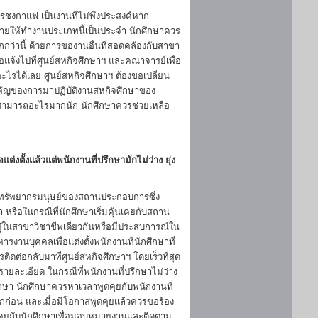
สารชงกาแฟ เป็นงานที่ไม่พึงประสงค์หาก
มายให้ทำงานประเภทนี้เป็นประจำ นักศึกษาควร
่านี้ ด้วยการของานอื่นที่สอดคล้องกับสาขา
แจ้งไปที่ศูนย์สหกิจศึกษาฯ และคณาจารย์เพื่อ
รได้เลย ศูนย์สหกิจศึกษาฯ ต้องขอเปลี่ยน
ัญของการมาปฏิบัติงานสหกิจศึกษาของ
วามสามารถอะไรมากนัก นักศึกษาควรช่วยเหลือ
งตั้งแล้วแต่พนักงานที่ปรึกษามักไม่ว่าง ยุ่ง
อทรัพยากรมนุษย์ของสถานประกอบการซึ่ง
กษา หรือในกรณีที่นักศึกษาเริ่มคุ้นเคยกับสถาน
่ในสาขาวิชาชีพเดียวกันหรือมีประสบการณ์ใน
รงานบุคคลเพื่อแต่งตั้งพนักงานที่นักศึกษาที่
ติดต่อกลับมาที่ศูนย์สหกิจศึกษาฯ โดยเร็วที่สุด
ยละเอียด ในกรณีที่พนักงานที่ปรึกษาไม่ว่าง
ศึกษา นักศึกษาควรหาเวลาพูดคุยกับพนักงานที่
รกก่อน และเมื่อมีโอกาสพูดคุยแล้วควรขอร้อง
ดคุยกับนักศึกษาเพื่อมอบหมายงานและติดตาม