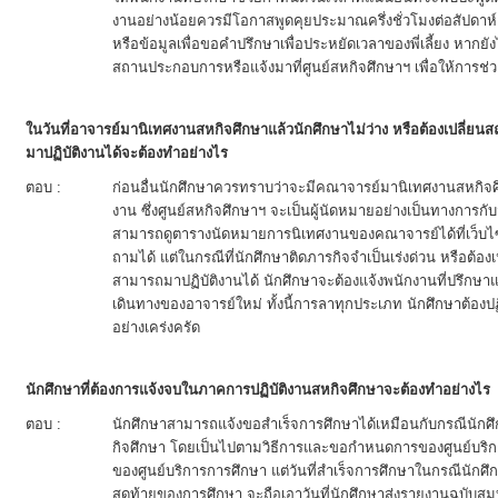
งานอย่างน้อยควรมีโอกาสพูดคุยประมาณครึ่งชั่วโมงต่อสัปดาห์
หรือข้อมูลเพื่อขอคำปรึกษาเพื่อประหยัดเวลาของพี่เลี้ยง หาก
สถานประกอบการหรือแจ้งมาที่ศูนย์สหกิจศึกษาฯ เพื่อให้การช่
ในวันที่อาจารย์มานิเทศงานสหกิจศึกษาแล้วนักศึกษาไม่ว่าง หรือต้องเปลี่ยนส
มาปฏิบัติงานได้จะต้องทำอย่างไร
ตอบ :
ก่อนอื่นนักศึกษาควรทราบว่าจะมีคณาจารย์มานิเทศงานสหกิจศ
งาน ซึ่งศูนย์สหกิจศึกษาฯ จะเป็นผู้นัดหมายอย่างเป็นทางการ
สามารถดูตารางนัดหมายการนิเทศงานของคณาจารย์ได้ที่เว็บไ
ถามได้ แต่ในกรณีที่นักศึกษาติดภารกิจจำเป็นเร่งด่วน หรือต้องเ
สามารถมาปฏิบัติงานได้ นักศึกษาจะต้องแจ้งพนักงานที่ปรึกษาแ
เดินทางของอาจารย์ใหม่ ทั้งนี้การลาทุกประเภท นักศึกษาต้
อย่างเคร่งครัด
นักศึกษาที่ต้องการแจ้งจบในภาคการปฏิบัติงานสหกิจศึกษาจะต้องทำอย่างไร
ตอบ :
นักศึกษาสามารถแจ้งขอสำเร็จการศึกษาได้เหมือนกับกรณีนักศึก
กิจศึกษา โดยเป็นไปตามวิธีการและขอกำหนดการของศูนย์บริกา
ของศูนย์บริการการศึกษา แต่วันที่สำเร็จการศึกษาในกรณีนัก
สุดท้ายของการศึกษา จะถือเอาวันที่นักศึกษาส่งรายงานฉบับสม