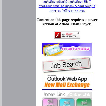
สหกิจศึกษากล้วยไม้
|
สหกิจศึกษา RMIT
สหกิจศึกษา มทส : ความรู้สึกหลังกลับจากปฏิบัติ
งานฯ
|
สหกิจศึกษา มทส : นศ.
Content on this page requires a newer
version of Adobe Flash Player.