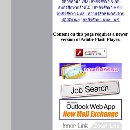
สหกิจศึกษา WD
|
สหกิจศึกษา ซีเกท
สหกิจศึกษากล้วยไม้
|
สหกิจศึกษา RMIT
สหกิจศึกษา มทส : ความรู้สึกหลังกลับจาก
ปฏิบัติงานฯ
|
สหกิจศึกษา มทส : นศ.
Content on this page requires a newer
version of Adobe Flash Player.