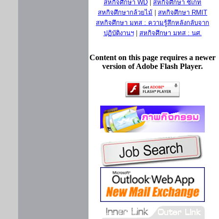
สหกิจศึกษา WD
|
สหกิจศึกษา ซีเกท
สหกิจศึกษากล้วยไม้
|
สหกิจศึกษา RMIT
สหกิจศึกษา มทส : ความรู้สึกหลังกลับจาก
ปฏิบัติงานฯ
|
สหกิจศึกษา มทส : นศ.
Content on this page requires a newer
version of Adobe Flash Player.