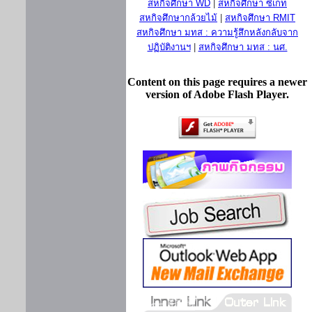
สหกิจศึกษา WD
|
สหกิจศึกษา ซีเกท
สหกิจศึกษากล้วยไม้
|
สหกิจศึกษา RMIT
สหกิจศึกษา มทส : ความรู้สึกหลังกลับจาก
ปฏิบัติงานฯ
|
สหกิจศึกษา มทส : นศ.
Content on this page requires a newer
version of Adobe Flash Player.