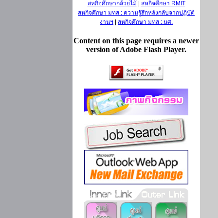
สหกิจศึกษากล้วยไม้
|
สหกิจศึกษา RMIT
สหกิจศึกษา มทส : ความรู้สึกหลังกลับจากปฏิบัติ
งานฯ
|
สหกิจศึกษา มทส : นศ.
Content on this page requires a newer
version of Adobe Flash Player.