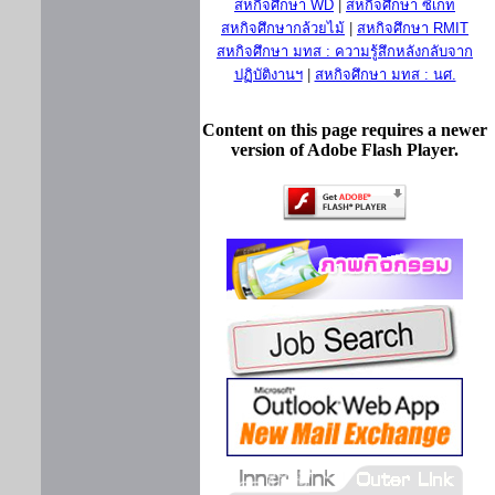
สหกิจศึกษา WD
|
สหกิจศึกษา ซีเกท
สหกิจศึกษากล้วยไม้
|
สหกิจศึกษา RMIT
สหกิจศึกษา มทส : ความรู้สึกหลังกลับจาก
ปฏิบัติงานฯ
|
สหกิจศึกษา มทส : นศ.
Content on this page requires a newer
version of Adobe Flash Player.