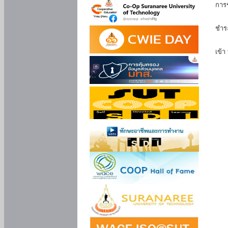
การ
นัก
ชำร
นักศ
เข้า