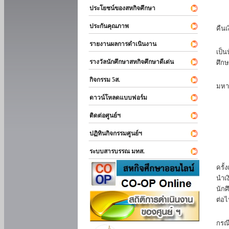
ประโยชน์ของสหกิจศึกษา
หาก
ประกันคุณภาพ
คืนเ
นัก
รายงานผลการดำเนินงาน
เป็น
รางวัลนักศึกษาสหกิจศึกษาดีเด่น
ศึกษ
นัก
กิจกรรม 5ส.
มหา
ดาวน์โหลดแบบฟอร์ม
นักศ
ติดต่อศูนย์ฯ
ปฏิทินกิจกรรมศูนย์ฯ
ระบบสารบรรณ มทส.
นัก
ครั้
นำเง
นักศ
ต่อไ
ส่ว
กรณี