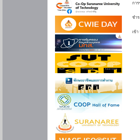
การ
นัก
ชำร
นักศ
เข้า