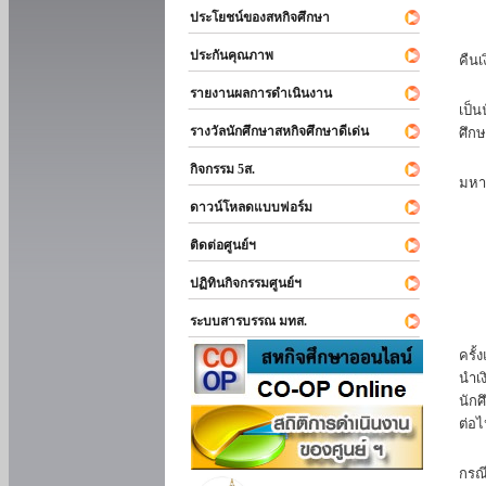
ประโยชน์ของสหกิจศึกษา
หาก
ประกันคุณภาพ
คืนเ
นัก
รายงานผลการดำเนินงาน
เป็น
รางวัลนักศึกษาสหกิจศึกษาดีเด่น
ศึกษ
นัก
กิจกรรม 5ส.
มหา
ดาวน์โหลดแบบฟอร์ม
นักศ
ติดต่อศูนย์ฯ
ปฏิทินกิจกรรมศูนย์ฯ
ระบบสารบรรณ มทส.
นัก
ครั้
นำเง
นักศ
ต่อไ
ส่ว
กรณี