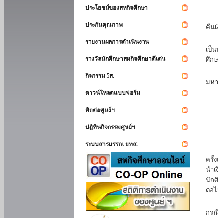
ประโยชน์ของสหกิจศึกษา
หาก
ประกันคุณภาพ
คืนเ
นัก
รายงานผลการดำเนินงาน
เป็น
รางวัลนักศึกษาสหกิจศึกษาดีเด่น
ศึกษ
นัก
กิจกรรม 5ส.
มหา
ดาวน์โหลดแบบฟอร์ม
นักศ
ติดต่อศูนย์ฯ
ปฏิทินกิจกรรมศูนย์ฯ
ระบบสารบรรณ มทส.
นัก
ครั้
นำเง
นักศ
ต่อไ
ส่ว
กรณี