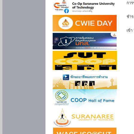
การ
นัก
ชำร
นักศ
เข้า