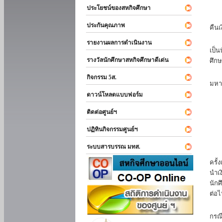
ประโยชน์ของสหกิจศึกษา
หาก
ประกันคุณภาพ
คืนเ
นัก
รายงานผลการดำเนินงาน
เป็น
รางวัลนักศึกษาสหกิจศึกษาดีเด่น
ศึกษ
นัก
กิจกรรม 5ส.
มหา
ดาวน์โหลดแบบฟอร์ม
นักศ
ติดต่อศูนย์ฯ
ปฏิทินกิจกรรมศูนย์ฯ
ระบบสารบรรณ มทส.
นัก
ครั้
นำเง
นักศ
ต่อไ
ส่ว
กรณี