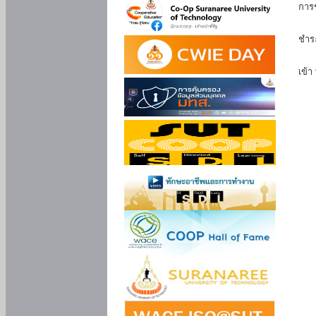
การ
นัก
ชำร
นักศ
เข้า