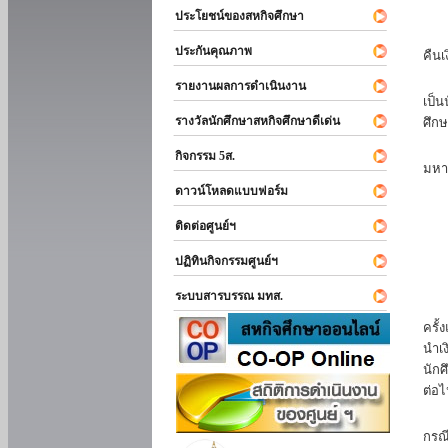
ประโยชน์ของสหกิจศึกษา
หาก
ประกันคุณภาพ
คืนเ
นัก
รายงานผลการดำเนินงาน
เป็น
รางวัลนักศึกษาสหกิจศึกษาดีเด่น
ศึกษ
นัก
กิจกรรม 5ส.
มหา
ดาวน์โหลดแบบฟอร์ม
นักศ
ติดต่อศูนย์ฯ
ปฏิทินกิจกรรมศูนย์ฯ
ระบบสารบรรณ มทส.
นัก
ครั้
นำเง
นักศ
ต่อไ
ส่ว
กรณี