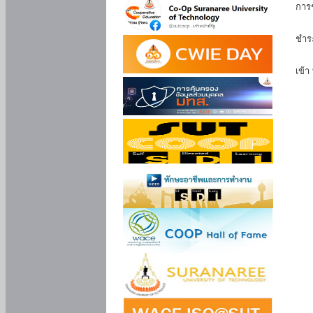
การ
นัก
ชำร
นักศ
เข้า