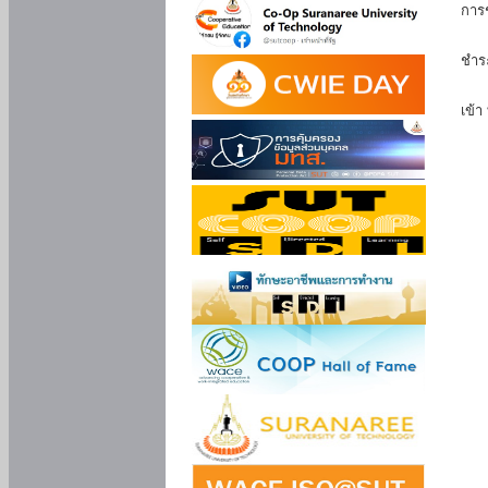
การ
นัก
ชำร
นักศ
เข้า