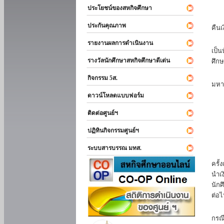
ประโยชน์ของสหกิจศึกษา
หาก
ประกันคุณภาพ
คืนเ
นัก
รายงานผลการดำเนินงาน
เป็น
รางวัลนักศึกษาสหกิจศึกษาดีเด่น
ศึกษ
นัก
กิจกรรม 5ส.
มหา
ดาวน์โหลดแบบฟอร์ม
นักศ
ติดต่อศูนย์ฯ
ปฏิทินกิจกรรมศูนย์ฯ
ระบบสารบรรณ มทส.
นัก
ครั้
นำเง
นักศ
ต่อไ
ส่ว
กรณี