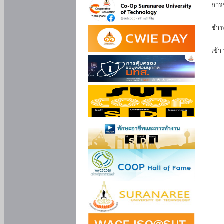
การ
นัก
ชำร
นักศ
เข้า