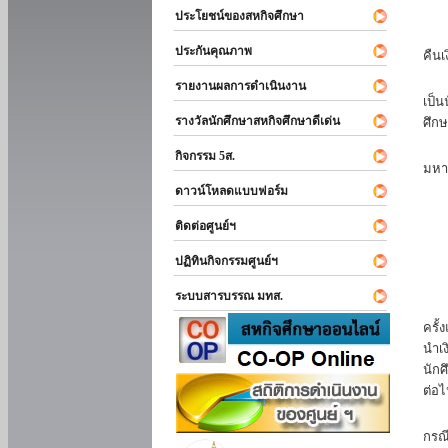
ประโยชน์ของสหกิจศึกษา
หาก
ประกันคุณภาพ
คืนเ
นัก
รายงานผลการดำเนินงาน
เป็น
รางวัลนักศึกษาสหกิจศึกษาดีเด่น
ศึกษ
นัก
กิจกรรม 5ส.
มหา
ดาวน์โหลดแบบฟอร์ม
นักศ
ติดต่อศูนย์ฯ
ปฏิทินกิจกรรมศูนย์ฯ
ระบบสารบรรณ มทส.
นัก
ครั้
นำเง
นักศ
ต่อไ
ส่ว
กรณี