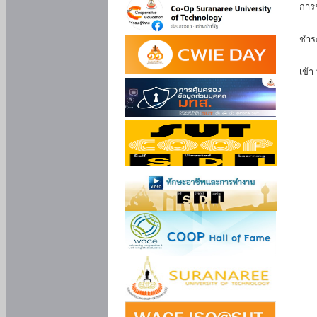
การ
นัก
ชำร
นักศ
เข้า