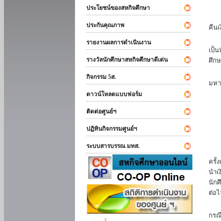
ประโยชน์ของสหกิจศึกษา
หาก
ประกันคุณภาพ
คืนเ
นัก
รายงานผลการดำเนินงาน
เป็น
รางวัลนักศึกษาสหกิจศึกษาดีเด่น
ศึกษ
นัก
กิจกรรม 5ส.
มหา
ดาวน์โหลดแบบฟอร์ม
นักศ
ติดต่อศูนย์ฯ
ปฏิทินกิจกรรมศูนย์ฯ
ระบบสารบรรณ มทส.
นัก
ครั้
นำเง
นักศ
ต่อไ
ส่ว
กรณี