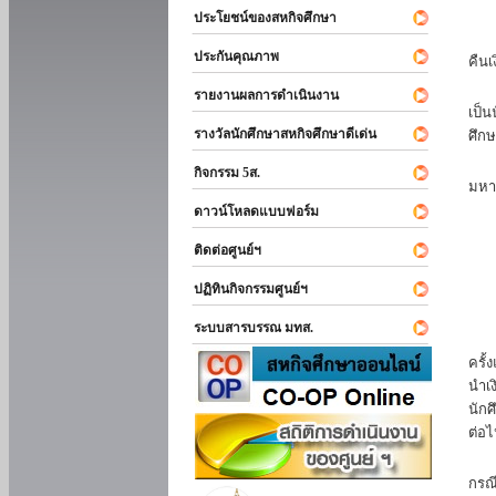
ประโยชน์ของสหกิจศึกษา
หาก
ประกันคุณภาพ
คืนเ
นัก
รายงานผลการดำเนินงาน
เป็น
รางวัลนักศึกษาสหกิจศึกษาดีเด่น
ศึกษ
นัก
กิจกรรม 5ส.
มหา
ดาวน์โหลดแบบฟอร์ม
นักศ
ติดต่อศูนย์ฯ
ปฏิทินกิจกรรมศูนย์ฯ
ระบบสารบรรณ มทส.
นัก
ครั้
นำเง
นักศ
ต่อไ
ส่ว
กรณี