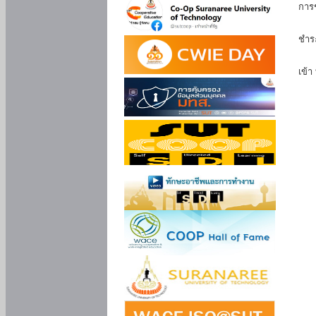
การ
นัก
ชำร
นักศ
เข้า