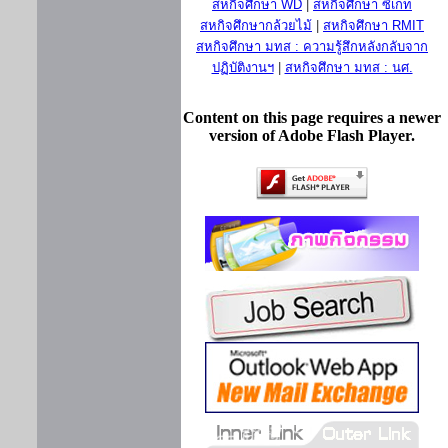
สหกิจศึกษา WD
|
สหกิจศึกษา ซีเกท
สหกิจศึกษากล้วยไม้
|
สหกิจศึกษา RMIT
สหกิจศึกษา มทส : ความรู้สึกหลังกลับจาก
ปฏิบัติงานฯ
|
สหกิจศึกษา มทส : นศ.
Content on this page requires a newer
version of Adobe Flash Player.