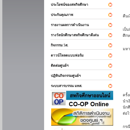
ประโยชน์ของสหกิจศึกษา
หาก
ประกันคุณภาพ
คืนเ
นัก
รายงานผลการดำเนินงาน
เป็น
รางวัลนักศึกษาสหกิจศึกษาดีเด่น
ศึกษ
นัก
กิจกรรม 5ส.
มหา
ดาวน์โหลดแบบฟอร์ม
นักศ
ติดต่อศูนย์ฯ
ปฏิทินกิจกรรมศูนย์ฯ
ระบบสารบรรณ มทส.
นัก
ครั้
นำเง
นักศ
ต่อไ
ส่ว
กรณี