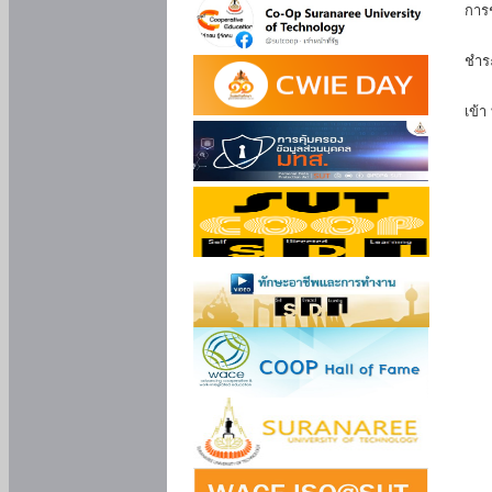
การ
นัก
ชำร
นักศ
เข้า