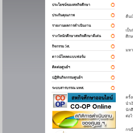
ประโยชน์ของสหกิจศึกษา
หาก
ประกันคุณภาพ
คืนเ
นัก
รายงานผลการดำเนินงาน
เป็น
รางวัลนักศึกษาสหกิจศึกษาดีเด่น
ศึกษ
นัก
กิจกรรม 5ส.
มหา
ดาวน์โหลดแบบฟอร์ม
นักศ
ติดต่อศูนย์ฯ
ปฏิทินกิจกรรมศูนย์ฯ
ระบบสารบรรณ มทส.
นัก
ครั้
นำเง
นักศ
ต่อไ
ส่ว
กรณี