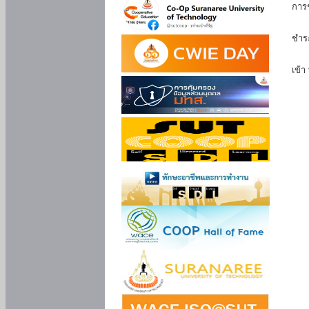
การ
นัก
ชำร
นักศ
เข้า