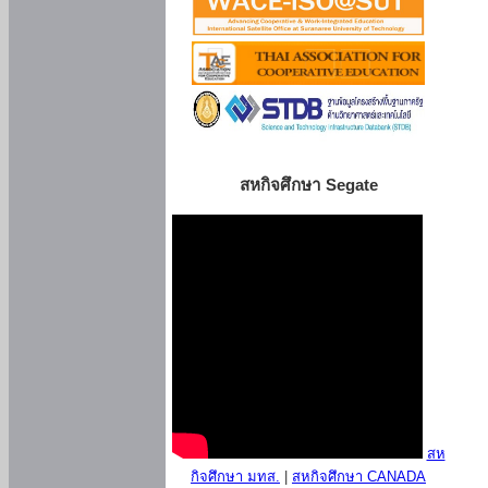
สหกิจศึกษา Segate
สห
กิจศึกษา มทส.
|
สหกิจศึกษา CANADA