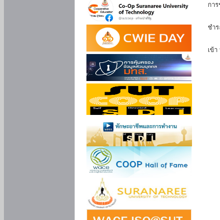
การ
นัก
ชำร
นักศ
เข้า