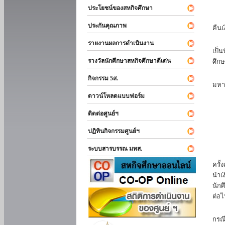
ประโยชน์ของสหกิจศึกษา
หาก
ประกันคุณภาพ
คืนเ
นัก
รายงานผลการดำเนินงาน
เป็น
รางวัลนักศึกษาสหกิจศึกษาดีเด่น
ศึกษ
นัก
กิจกรรม 5ส.
มหา
ดาวน์โหลดแบบฟอร์ม
นักศ
ติดต่อศูนย์ฯ
ปฏิทินกิจกรรมศูนย์ฯ
ระบบสารบรรณ มทส.
นัก
ครั้
นำเง
นักศ
ต่อไ
ส่ว
กรณี