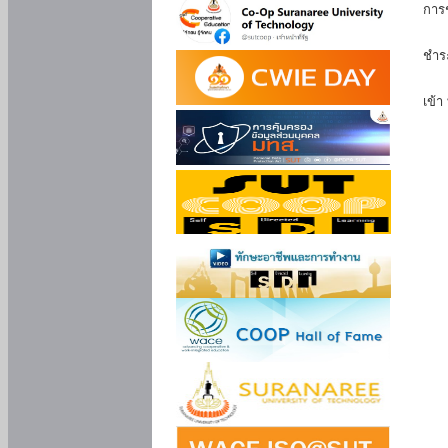
การ
นัก
ชำร
นักศ
เข้า