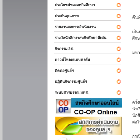
ประโยชน์ของสหกิจศึกษา
หาก
ประกันคุณภาพ
คืนเ
นัก
รายงานผลการดำเนินงาน
เป็น
รางวัลนักศึกษาสหกิจศึกษาดีเด่น
ศึกษ
นัก
กิจกรรม 5ส.
มหา
ดาวน์โหลดแบบฟอร์ม
นักศ
ติดต่อศูนย์ฯ
ปฏิทินกิจกรรมศูนย์ฯ
ระบบสารบรรณ มทส.
นัก
ครั้
นำเง
นักศ
ต่อไ
ส่ว
กรณี