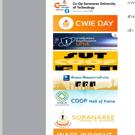
การ
นัก
ชำร
นักศ
เข้า