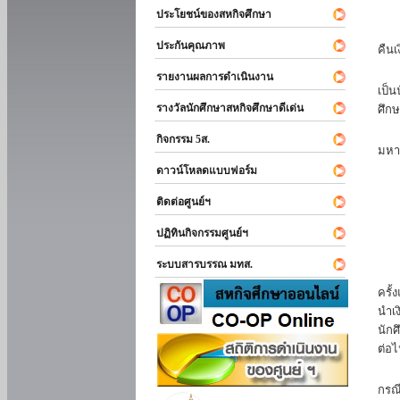
ประโยชน์ของสหกิจศึกษา
หาก
ประกันคุณภาพ
คืนเ
นัก
รายงานผลการดำเนินงาน
เป็น
รางวัลนักศึกษาสหกิจศึกษาดีเด่น
ศึกษ
นัก
กิจกรรม 5ส.
มหา
ดาวน์โหลดแบบฟอร์ม
นักศ
ติดต่อศูนย์ฯ
ปฏิทินกิจกรรมศูนย์ฯ
ระบบสารบรรณ มทส.
นัก
ครั้
นำเง
นักศ
ต่อไ
ส่ว
กรณี