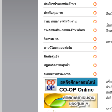
ประโยชน์ของสหกิจศึกษา
หาก
ประกันคุณภาพ
คืนเ
นัก
รายงานผลการดำเนินงาน
เป็น
รางวัลนักศึกษาสหกิจศึกษาดีเด่น
ศึกษ
นัก
กิจกรรม 5ส.
มหา
ดาวน์โหลดแบบฟอร์ม
นักศ
ติดต่อศูนย์ฯ
ปฏิทินกิจกรรมศูนย์ฯ
ระบบสารบรรณ มทส.
นัก
ครั้
นำเง
นักศ
ต่อไ
ส่ว
กรณี