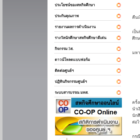
ประโยชน์ของสหกิจศึกษา
หาก
ประกันคุณภาพ
คืนเ
นัก
รายงานผลการดำเนินงาน
เป็น
รางวัลนักศึกษาสหกิจศึกษาดีเด่น
ศึกษ
นัก
กิจกรรม 5ส.
มหา
ดาวน์โหลดแบบฟอร์ม
นักศ
ติดต่อศูนย์ฯ
ปฏิทินกิจกรรมศูนย์ฯ
ระบบสารบรรณ มทส.
นัก
ครั้
นำเง
นักศ
ต่อไ
ส่ว
กรณี