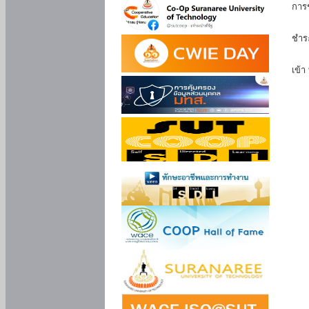
การ
นัก
ชำร
นักศ
เข้า