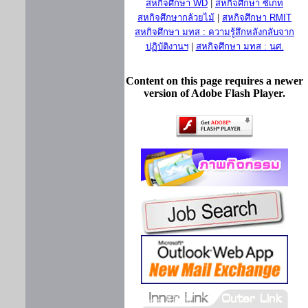
สหกิจศึกษา WD
|
สหกิจศึกษา ซีเกท
สหกิจศึกษากล้วยไม้
|
สหกิจศึกษา RMIT
สหกิจศึกษา มทส : ความรู้สึกหลังกลับจาก
ปฏิบัติงานฯ
|
สหกิจศึกษา มทส : นศ.
Content on this page requires a newer
version of Adobe Flash Player.