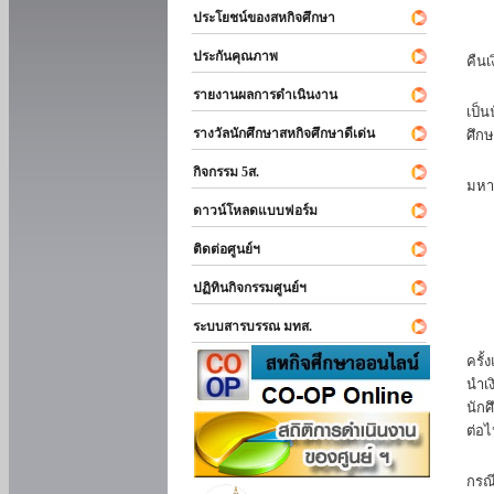
ประโยชน์ของสหกิจศึกษา
หาก
ประกันคุณภาพ
คืนเ
นัก
รายงานผลการดำเนินงาน
เป็น
รางวัลนักศึกษาสหกิจศึกษาดีเด่น
ศึกษ
นัก
กิจกรรม 5ส.
มหา
ดาวน์โหลดแบบฟอร์ม
นักศ
ติดต่อศูนย์ฯ
ปฏิทินกิจกรรมศูนย์ฯ
ระบบสารบรรณ มทส.
นัก
ครั้
นำเง
นักศ
ต่อไ
ส่ว
กรณี