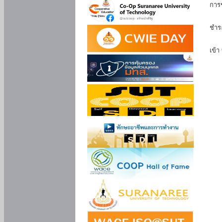
การ
นัก
ชำร
นักศ
เข้า