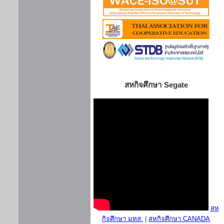
สหกิจศึกษา Segate
สห
กิจศึกษา มทส.
|
สหกิจศึกษา CANADA