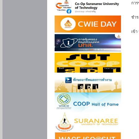
การ
นัก
ชำร
นักศ
เข้า