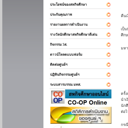
ประโยชน์ของสหกิจศึกษา
หาก
ประกันคุณภาพ
คืนเ
นัก
รายงานผลการดำเนินงาน
เป็น
รางวัลนักศึกษาสหกิจศึกษาดีเด่น
ศึกษ
นัก
กิจกรรม 5ส.
มหา
ดาวน์โหลดแบบฟอร์ม
นักศ
ติดต่อศูนย์ฯ
ปฏิทินกิจกรรมศูนย์ฯ
ระบบสารบรรณ มทส.
นัก
ครั้
นำเง
นักศ
ต่อไ
ส่ว
กรณี