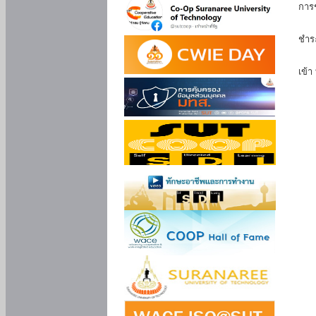
การ
นัก
ชำร
นักศ
เข้า