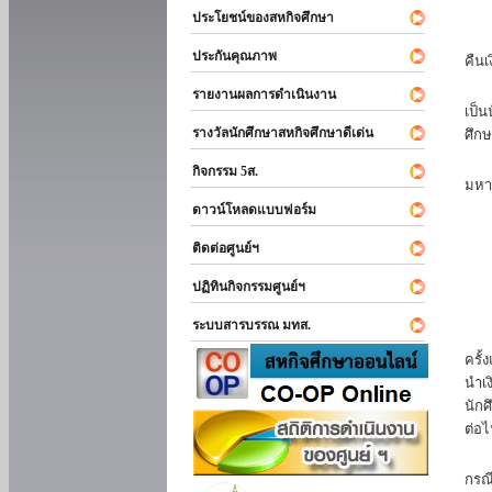
ประโยชน์ของสหกิจศึกษา
หาก
ประกันคุณภาพ
คืนเ
นัก
รายงานผลการดำเนินงาน
เป็น
รางวัลนักศึกษาสหกิจศึกษาดีเด่น
ศึกษ
นัก
กิจกรรม 5ส.
มหา
ดาวน์โหลดแบบฟอร์ม
นักศ
ติดต่อศูนย์ฯ
ปฏิทินกิจกรรมศูนย์ฯ
ระบบสารบรรณ มทส.
นัก
ครั้
นำเง
นักศ
ต่อไ
ส่ว
กรณี