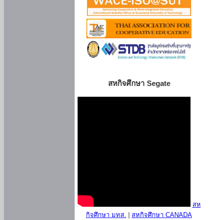
สหกิจศึกษา Segate
สห
กิจศึกษา มทส.
|
สหกิจศึกษา CANADA