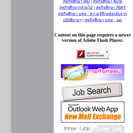
สหกิจศึกษา WD
|
สหกิจศึกษา ซีเกท
สหกิจศึกษากล้วยไม้
|
สหกิจศึกษา RMIT
สหกิจศึกษา มทส : ความรู้สึกหลังกลับจาก
ปฏิบัติงานฯ
|
สหกิจศึกษา มทส : นศ.
Content on this page requires a newer
version of Adobe Flash Player.