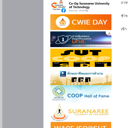
การ
นัก
ชำร
นักศ
เข้า