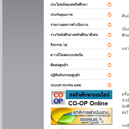
ประโยชน์ของสหกิจศึกษา
หาก
ประกันคุณภาพ
คืนเ
นัก
รายงานผลการดำเนินงาน
เป็น
รางวัลนักศึกษาสหกิจศึกษาดีเด่น
ศึกษ
นัก
กิจกรรม 5ส.
มหา
ดาวน์โหลดแบบฟอร์ม
นักศ
ติดต่อศูนย์ฯ
ปฏิทินกิจกรรมศูนย์ฯ
ระบบสารบรรณ มทส.
นัก
ครั้
นำเง
นักศ
ต่อไ
ส่ว
กรณี