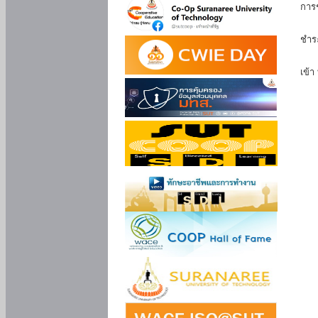
การ
นัก
ชำร
นักศ
เข้า