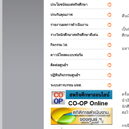
ประโยชน์ของสหกิจศึกษา
หาก
ประกันคุณภาพ
คืนเ
นัก
รายงานผลการดำเนินงาน
เป็น
รางวัลนักศึกษาสหกิจศึกษาดีเด่น
ศึกษ
นัก
กิจกรรม 5ส.
มหา
ดาวน์โหลดแบบฟอร์ม
นักศ
ติดต่อศูนย์ฯ
ปฏิทินกิจกรรมศูนย์ฯ
ระบบสารบรรณ มทส.
นัก
ครั้
นำเง
นักศ
ต่อไ
ส่ว
กรณี