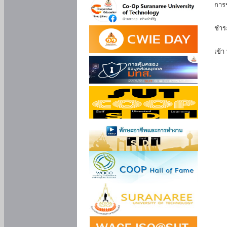
การ
นัก
ชำร
นักศ
เข้า