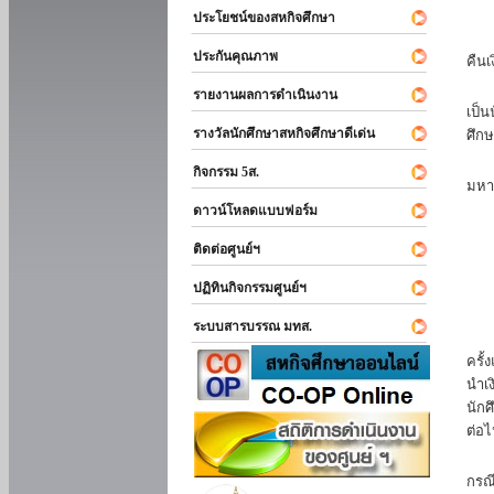
ประโยชน์ของสหกิจศึกษา
หาก
ประกันคุณภาพ
คืนเ
นัก
รายงานผลการดำเนินงาน
เป็น
รางวัลนักศึกษาสหกิจศึกษาดีเด่น
ศึกษ
นัก
กิจกรรม 5ส.
มหา
ดาวน์โหลดแบบฟอร์ม
นักศ
ติดต่อศูนย์ฯ
ปฏิทินกิจกรรมศูนย์ฯ
ระบบสารบรรณ มทส.
นัก
ครั้
นำเง
นักศ
ต่อไ
ส่ว
กรณี