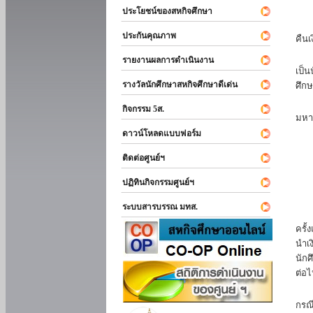
ประโยชน์ของสหกิจศึกษา
หาก
ประกันคุณภาพ
คืนเ
นัก
รายงานผลการดำเนินงาน
เป็น
รางวัลนักศึกษาสหกิจศึกษาดีเด่น
ศึกษ
นัก
กิจกรรม 5ส.
มหา
ดาวน์โหลดแบบฟอร์ม
นักศ
ติดต่อศูนย์ฯ
ปฏิทินกิจกรรมศูนย์ฯ
ระบบสารบรรณ มทส.
นัก
ครั้
นำเง
นักศ
ต่อไ
ส่ว
กรณี