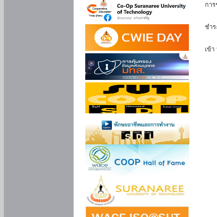
การ
นัก
ชำร
นักศ
เข้า