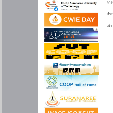
การ
นัก
ชำร
นักศ
เข้า