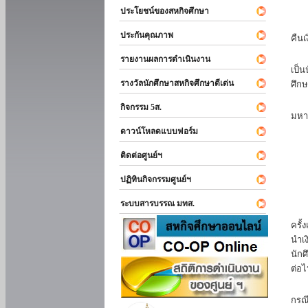
ประโยชน์ของสหกิจศึกษา
หาก
ประกันคุณภาพ
คืนเ
นัก
รายงานผลการดำเนินงาน
เป็น
รางวัลนักศึกษาสหกิจศึกษาดีเด่น
ศึกษ
นัก
กิจกรรม 5ส.
มหา
ดาวน์โหลดแบบฟอร์ม
นักศ
ติดต่อศูนย์ฯ
ปฏิทินกิจกรรมศูนย์ฯ
ระบบสารบรรณ มทส.
นัก
ครั้
นำเง
นักศ
ต่อไ
ส่ว
กรณี