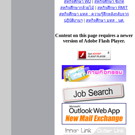
สหกิจศึกษา WD
|
สหกิจศึกษา ซีเกท
สหกิจศึกษากล้วยไม้
|
สหกิจศึกษา RMIT
สหกิจศึกษา มทส : ความรู้สึกหลังกลับจาก
ปฏิบัติงานฯ
|
สหกิจศึกษา มทส : นศ.
Content on this page requires a newer
version of Adobe Flash Player.