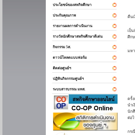
ประโยชน์ของสหกิจศึกษา
หาก
ประกันคุณภาพ
คืนเ
นัก
รายงานผลการดำเนินงาน
เป็น
รางวัลนักศึกษาสหกิจศึกษาดีเด่น
ศึกษ
นัก
กิจกรรม 5ส.
มหา
ดาวน์โหลดแบบฟอร์ม
นักศ
ติดต่อศูนย์ฯ
ปฏิทินกิจกรรมศูนย์ฯ
ระบบสารบรรณ มทส.
นัก
ครั้
นำเง
นักศ
ต่อไ
ส่ว
กรณี