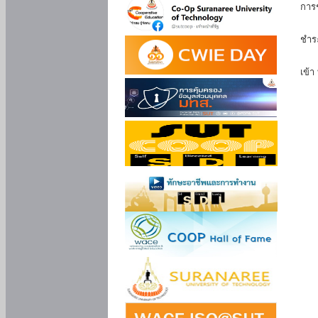
การ
นัก
ชำร
นักศ
เข้า