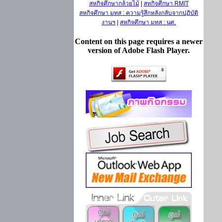
สหกิจศึกษากล้วยไม้
|
สหกิจศึกษา RMIT
สหกิจศึกษา มทส : ความรู้สึกหลังกลับจากปฏิบัติ
งานฯ
|
สหกิจศึกษา มทส : นศ.
Content on this page requires a newer
version of Adobe Flash Player.